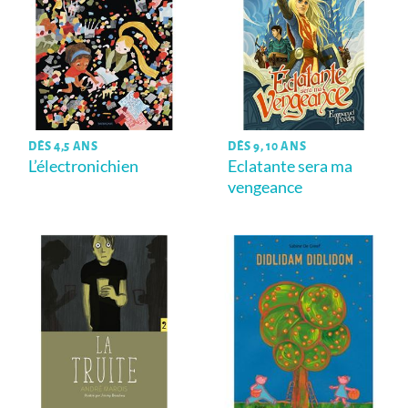
DÈS 4,5 ANS
DÈS 9, 10 ANS
L’électronichien
Eclatante sera ma
vengeance