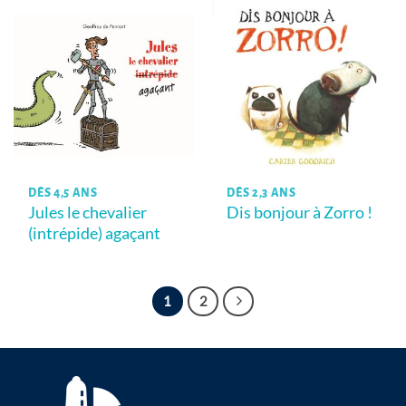
DÈS 4,5 ANS
DÈS 2,3 ANS
Jules le chevalier
Dis bonjour à Zorro !
(intrépide) agaçant
1
2