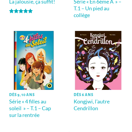
La jalousie, ça suffit!
Série « En 6ème A » –
T.1 – Un pied au
collège
Note
5
sur
5
DÈS 9, 10 ANS
DÈS 6 ANS
Série « 4 filles au
Kongjwi, l’autre
soleil » – T.1 – Cap
Cendrillon
sur la rentrée