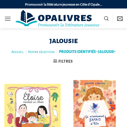
Passer
Promouvoir la littérature jeunesse en Côte d'Opale…
au
contenu
jalousie
Accueil
/
Notre sélection
/
PRODUITS IDENTIFIÉS “JALOUSIE”
FILTRES