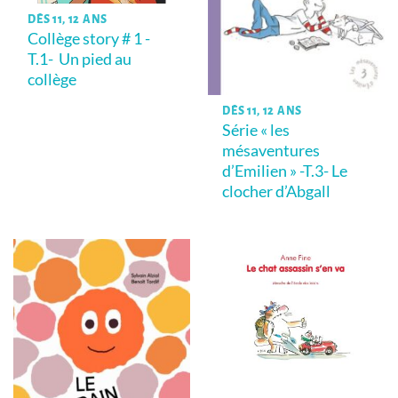
DÈS 11, 12 ANS
Collège story # 1 -
T.1- Un pied au
collège
DÈS 11, 12 ANS
Série « les
mésaventures
d’Emilien » -T.3- Le
clocher d’Abgall