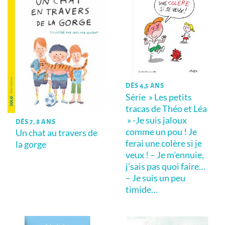
DÈS 4,5 ANS
Série » Les petits
tracas de Théo et Léa
» -Je suis jaloux
DÈS 7, 8 ANS
comme un pou ! Je
Un chat au travers de
ferai une colère si je
la gorge
veux ! – Je m’ennuie,
j’sais pas quoi faire…
– Je suis un peu
timide…