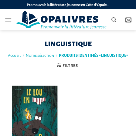
Passer
Promouvoir la littérature jeunesse en Côte d'Opale…
au
contenu
linguistique
Accueil
/
Notre sélection
/
PRODUITS IDENTIFIÉS “LINGUISTIQUE”
FILTRES