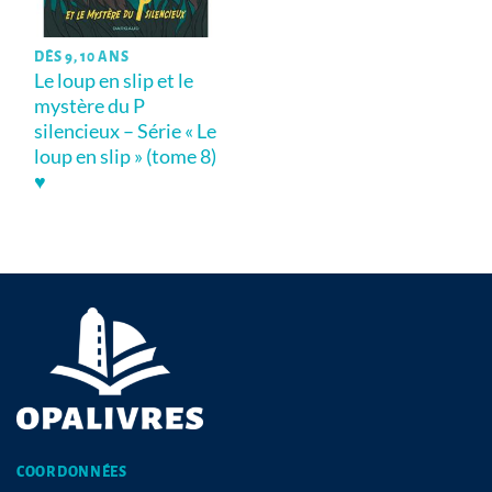
DÈS 9, 10 ANS
Le loup en slip et le
mystère du P
silencieux – Série « Le
loup en slip » (tome 8)
♥
COORDONNÉES