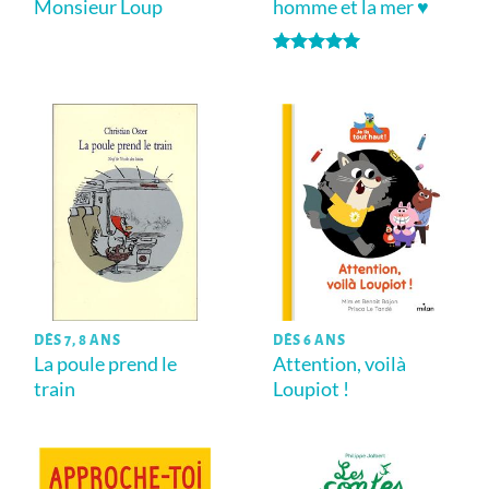
Monsieur Loup
homme et la mer ♥
Note
5
sur
5
DÈS 7, 8 ANS
DÈS 6 ANS
La poule prend le
Attention, voilà
train
Loupiot !