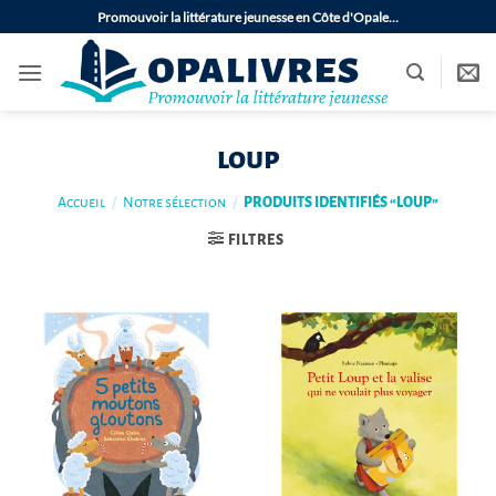
Passer
Promouvoir la littérature jeunesse en Côte d'Opale…
au
contenu
loup
Accueil
/
Notre sélection
/
PRODUITS IDENTIFIÉS “LOUP”
FILTRES