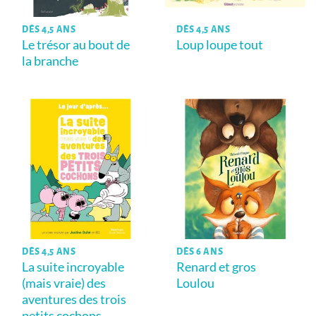
DÈS 4,5 ANS
DÈS 4,5 ANS
Le trésor au bout de
Loup loupe tout
la branche
DÈS 4,5 ANS
DÈS 6 ANS
La suite incroyable
Renard et gros
(mais vraie) des
Loulou
aventures des trois
petits cochons