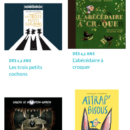
DÈS 4,5 ANS
L’abécédaire à
DÈS 2,3 ANS
croquer
Les trois petits
cochons