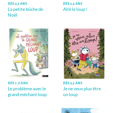
DÈS 4,5 ANS
DÈS 2,3 ANS
La petite bûche de
Allô le loup !
Noël
DÈS 7, 8 ANS
DÈS 4,5 ANS
Le problème avec le
Je ne veux plus être
grand méchant loup
un loup