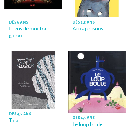
DÈS 6 ANS
DÈS 2,3 ANS
Lugosi le mouton-
Attrap’bisous
garou
DÈS 4,5 ANS
DÈS 4,5 ANS
Tala
Le loup boule