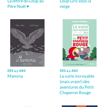
La lettre du Loup au
Loup Gris sous la
Père Noël ♥
neige
DÈS 4,5 ANS
DÈS 4,5 ANS
Mamina
La suite incroyable
(mais vraie!) des
aventures du Petit
Chaperon Rouge