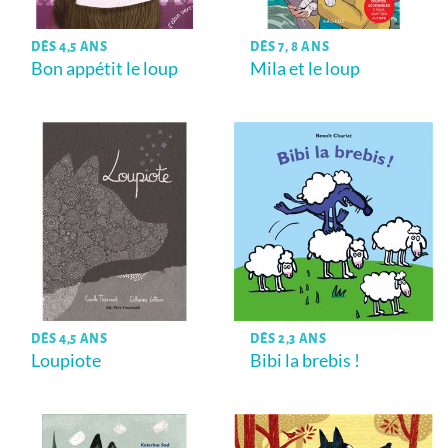
DÈS 4,5 ANS
DÈS 7, 8 ANS
Bon appétit le loup
Mila et le loup
DÈS 4,5 ANS
DÈS 2,3 ANS
Loupiote
Bibi la brebis !