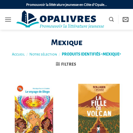
Passer
Promouvoir la littérature jeunesse en Côte d'Opale…
au
contenu
Mexique
Accueil
/
Notre sélection
/
PRODUITS IDENTIFIÉS “MEXIQUE”
FILTRES