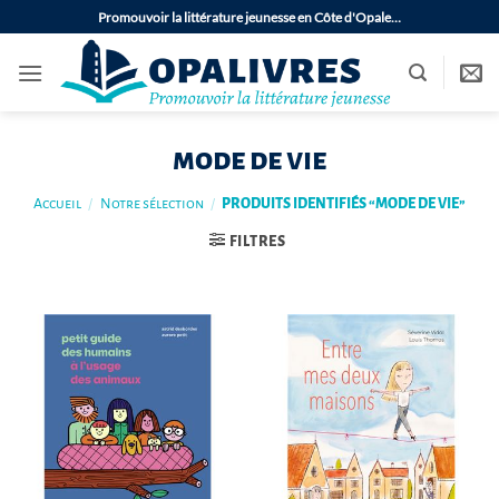
Passer
Promouvoir la littérature jeunesse en Côte d'Opale…
au
contenu
mode de vie
Accueil
/
Notre sélection
/
PRODUITS IDENTIFIÉS “MODE DE VIE”
FILTRES