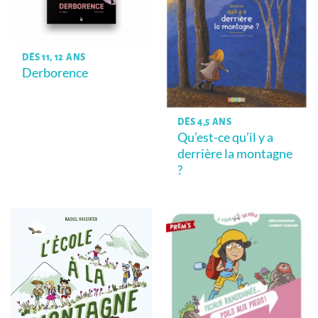
DÈS 11, 12 ANS
Derborence
DÈS 4,5 ANS
Qu’est-ce qu’il y a
derrière la montagne
?