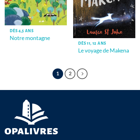
DÈS 4,5 ANS
Notre montagne
DÈS 11, 12 ANS
Le voyage de Makena
1
2