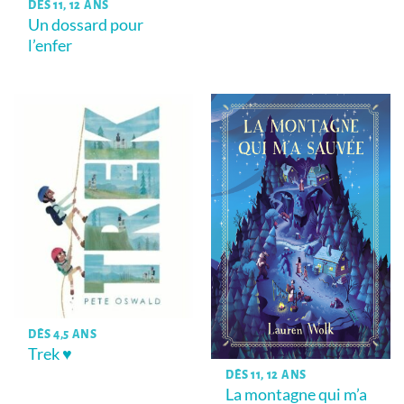
DÈS 11, 12 ANS
Un dossard pour
l’enfer
DÈS 4,5 ANS
Trek ♥
DÈS 11, 12 ANS
La montagne qui m’a