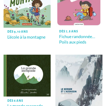
DÈS 7, 8 ANS
DÈS 9, 10 ANS
Fichue randonnée…
L’école à la montagne
Poils aux pieds
DÈS 6 ANS
La grande escapade