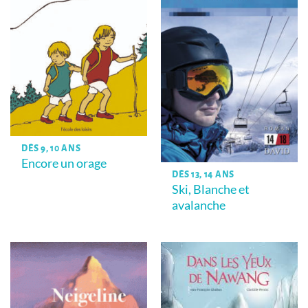
DÈS 9, 10 ANS
Encore un orage
DÈS 13, 14 ANS
Ski, Blanche et
avalanche