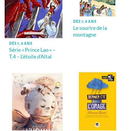
DÈS 7, 8 ANS
Le sourire de la
montagne
DÈS 7, 8 ANS
Série « Prince Lao « –
T.4 – L’étoile d’Altaï