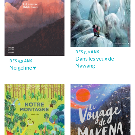
DÈS 7, 8 ANS
Dans les yeux de
DÈS 4,5 ANS
Nawang
Neigeline ♥