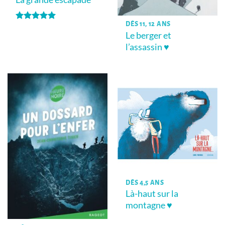
DÈS 11, 12 ANS
Note
5
sur
Le berger et
5
l’assassin ♥
DÈS 4,5 ANS
Là-haut sur la
montagne ♥