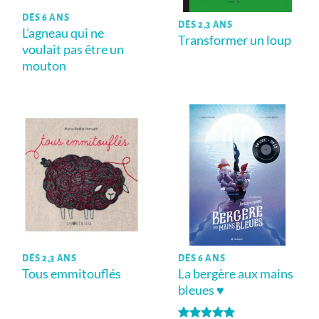
DÈS 6 ANS
DÈS 2,3 ANS
L’agneau qui ne
Transformer un loup
voulait pas être un
mouton
DÈS 2,3 ANS
DÈS 6 ANS
Tous emmitouflés
La bergère aux mains
bleues ♥