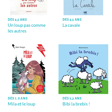
DÈS 4,5 ANS
DÈS 4,5 ANS
Un loup pas comme
La cavale
les autres
DÈS 7, 8 ANS
DÈS 2,3 ANS
Mila et le loup
Bibi la brebis !