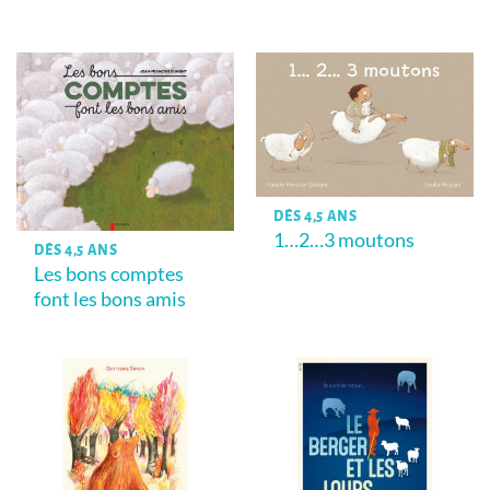
Note
5
sur
5
DÈS 4,5 ANS
1…2…3 moutons
DÈS 4,5 ANS
Les bons comptes
font les bons amis