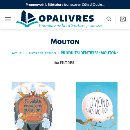
Passer
Promouvoir la littérature jeunesse en Côte d'Opale…
au
contenu
Mouton
Accueil
/
Notre sélection
/
PRODUITS IDENTIFIÉS “MOUTON”
FILTRES