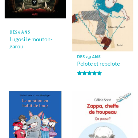
DÈS 6 ANS
Lugosi le mouton-
garou
DÈS 2,3 ANS
Pelote et repelote
Note
5
sur
5