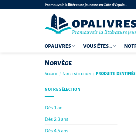
Passer
Promouvoir la littérature jeunesse en Côte d'Opale…
au
contenu
OPALIVRES
VOUS ÊTES…
NOTR
Norvège
Accueil
/
Notre sélection
/
PRODUITS IDENTIFIÉS
NOTRE SÉLECTION
Dès 1 an
Dès 2,3 ans
Dès 4,5 ans