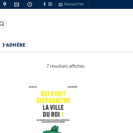
Newsletter
J’ADHÈRE
Trié
7 résultats affichés
du
plus
récent
au
plus
ancien