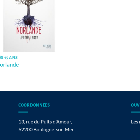
ÈS 15 ANS
orlande
COORDONNÉES
OUV
13, rue du Puits d’Amour,
Les 
62200 Boulogne-sur-Mer