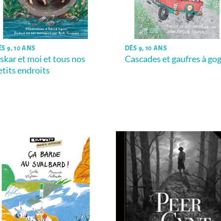
S 9, 10 ANS
DÈS 9, 10 ANS
skar et moi et tous nos
Cascades et gaufres à go
etits endroits