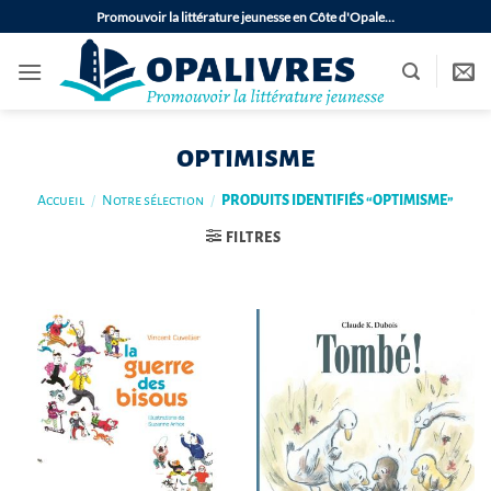
Passer
Promouvoir la littérature jeunesse en Côte d'Opale…
au
contenu
optimisme
Accueil
/
Notre sélection
/
PRODUITS IDENTIFIÉS “OPTIMISME”
FILTRES