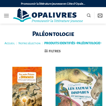
Passer
Promouvoir la littérature jeunesse en Côte d'Opale…
au
contenu
Paléontologie
Accueil
/
Notre sélection
/
PRODUITS IDENTIFIÉS “PALÉONTOLOGIE”
FILTRES