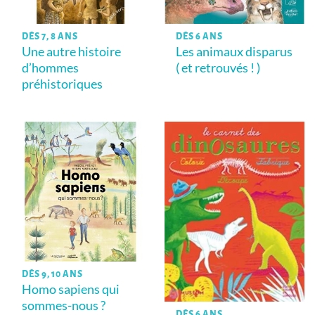
DÈS 7, 8 ANS
DÈS 6 ANS
Une autre histoire
Les animaux disparus
d’hommes
( et retrouvés ! )
préhistoriques
DÈS 9, 10 ANS
Homo sapiens qui
sommes-nous ?
DÈS 6 ANS