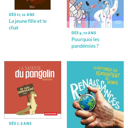
DÈS 11, 12 ANS
La jeune fille et le
chat
DÈS 9, 10 ANS
Pourquoi les
pandémies ?
DÈS 7, 8 ANS