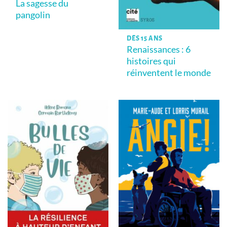
La sagesse du
pangolin
DÈS 15 ANS
Renaissances : 6
histoires qui
réinventent le monde