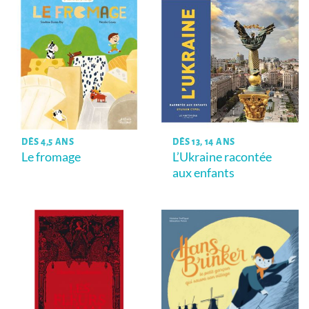
DÈS 4,5 ANS
DÈS 13, 14 ANS
Le fromage
L’Ukraine racontée
aux enfants