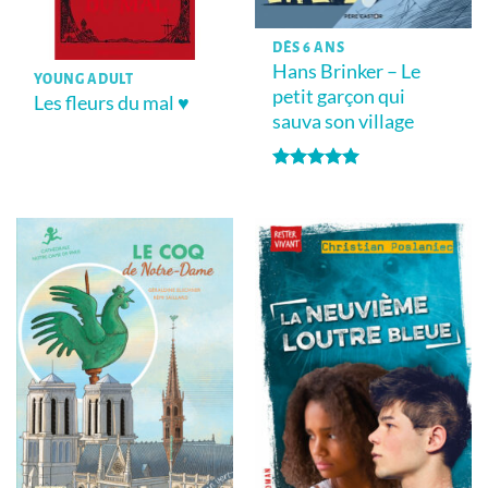
DÈS 6 ANS
Hans Brinker – Le
YOUNG ADULT
petit garçon qui
Les fleurs du mal ♥
sauva son village
Note
5
sur
5