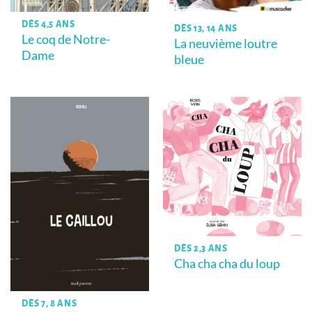
DÈS 4,5 ANS
DÈS 13, 14 ANS
Le coq de Notre-
La neuvième loutre
Dame
bleue
DÈS 2,3 ANS
Cha cha cha du loup
DÈS 7, 8 ANS