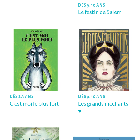
DÈS 9, 10 ANS
Le festin de Salem
DÈS 2,3 ANS
DÈS 9, 10 ANS
C’est moi le plus fort
Les grands méchants
♥