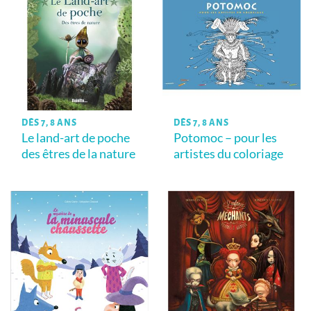
DÈS 7, 8 ANS
DÈS 7, 8 ANS
Le land-art de poche
Potomoc – pour les
des êtres de la nature
artistes du coloriage