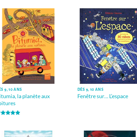
S 9, 10 ANS
DÈS 9, 10 ANS
itumia, la planète aux
Fenêtre sur… L’espace
oitures
ote
5
sur