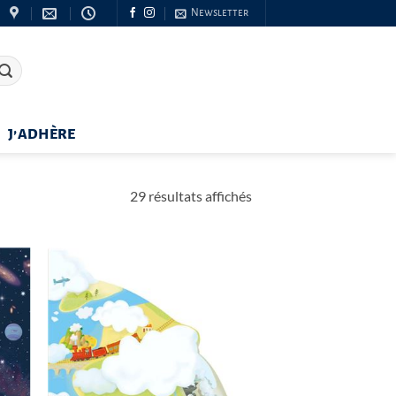
Newsletter
J’ADHÈRE
Trié
29 résultats affichés
du
plus
récent
au
plus
ancien