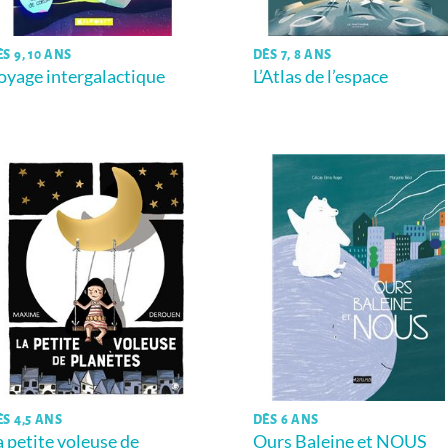
S 9, 10 ANS
DÈS 7, 8 ANS
oyage intergalactique
L’Atlas de l’espace
ÈS 4,5 ANS
DÈS 6 ANS
a petite voleuse de
Ours Baleine et NOUS