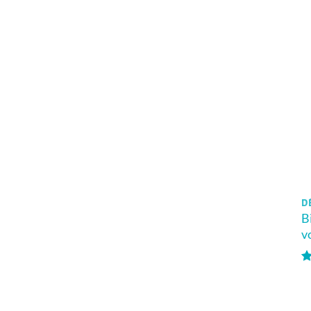
DÈ
B
v
N
5