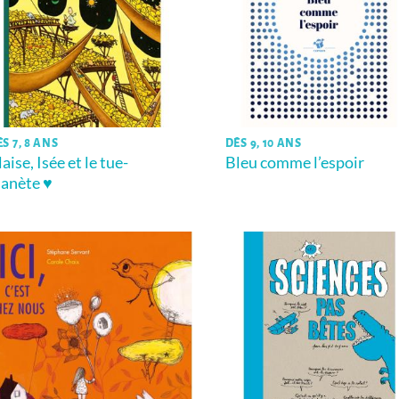
S 7, 8 ANS
DÈS 9, 10 ANS
aise, Isée et le tue-
Bleu comme l’espoir
lanète ♥