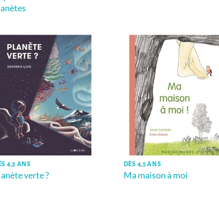
lanètes
ÈS 4,5 ANS
DÈS 4,5 ANS
lanète verte ?
Ma maison à moi