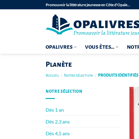
Passer
Promouvoir la littérature jeunesse en Côte d'Opale…
au
contenu
OPALIVRES
VOUS ÊTES…
NOTR
Planète
Accueil
/
Notre sélection
/
PRODUITS IDENTIFIÉS
NOTRE SÉLECTION
Dès 1 an
Dès 2,3 ans
Dès 4,5 ans