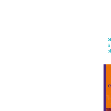
DÈ
Bl
p