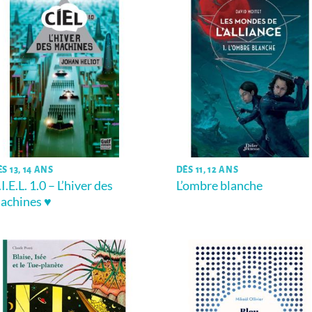
S 13, 14 ANS
DÈS 11, 12 ANS
I.E.L. 1.0 – L’hiver des
L’ombre blanche
achines ♥