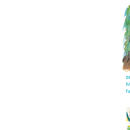
D
M
f