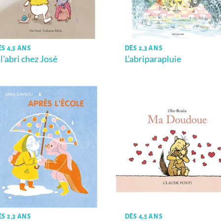
ÈS 4,5 ANS
DÈS 2,3 ANS
 l’abri chez José
L’abriparapluie
ÈS 2,3 ANS
DÈS 4,5 ANS