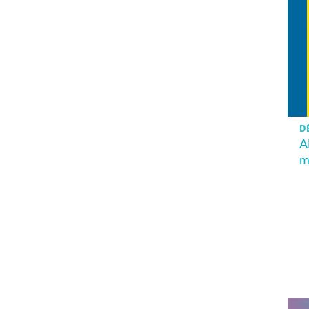
D
A
m