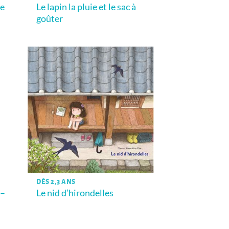
ie
Le lapin la pluie et le sac à
goûter
DÈS 2,3 ANS
 –
Le nid d’hirondelles