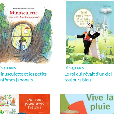
ÈS 4,5 ANS
DÈS 4,5 ANS
inusculette et les petits
Le roi qui rêvait d’un ciel
antômes japonais
toujours bleu