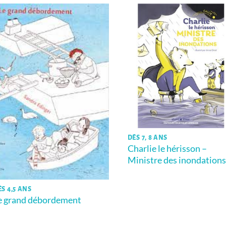
DÈS 7, 8 ANS
Charlie le hérisson –
Ministre des inondations
ÈS 4,5 ANS
e grand débordement