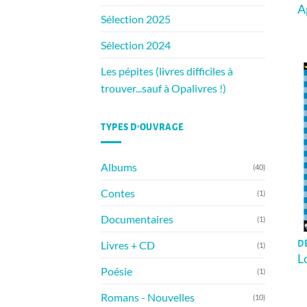
A
Sélection 2025
Sélection 2024
Les pépites (livres difficiles à
trouver...sauf à Opalivres !)
TYPES D’OUVRAGE
Albums
(40)
Contes
(1)
Documentaires
(1)
Livres + CD
D
(1)
L
Poésie
(1)
Romans - Nouvelles
(10)