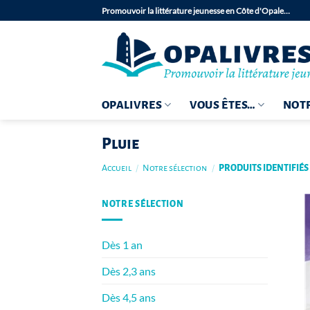
Passer
Promouvoir la littérature jeunesse en Côte d'Opale…
au
contenu
OPALIVRES
VOUS ÊTES…
NOTR
Pluie
Accueil
/
Notre sélection
/
PRODUITS IDENTIFIÉS 
NOTRE SÉLECTION
Dès 1 an
Dès 2,3 ans
Dès 4,5 ans