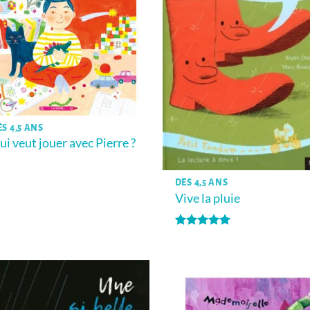
ÈS 4,5 ANS
ui veut jouer avec Pierre ?
DÈS 4,5 ANS
Vive la pluie
Note
5
sur
5