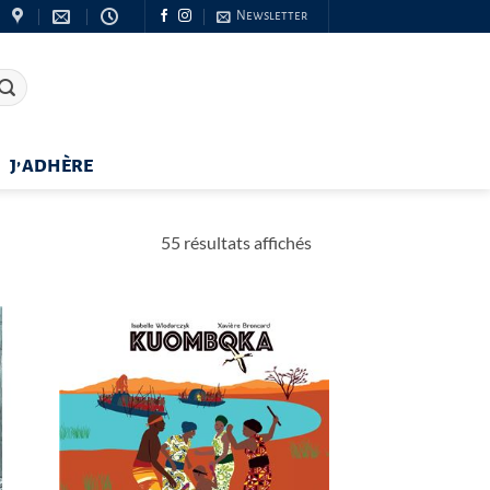
Newsletter
J’ADHÈRE
Trié
55 résultats affichés
du
plus
récent
au
plus
ancien