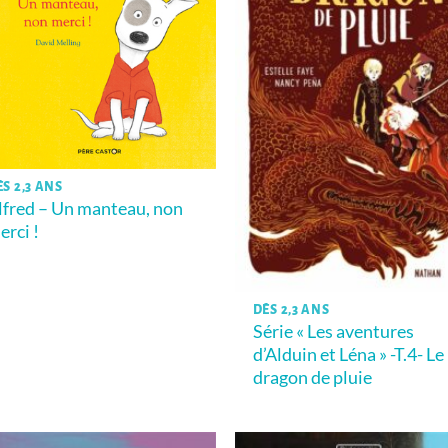
ÈS 2,3 ANS
lfred – Un manteau, non
erci !
DÈS 2,3 ANS
Série « Les aventures
d’Alduin et Léna » -T.4- Le
dragon de pluie