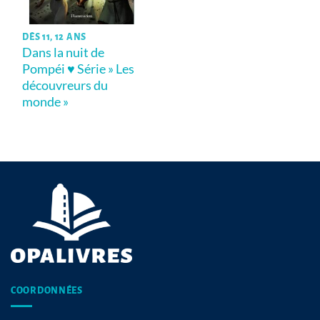
DÈS 11, 12 ANS
Dans la nuit de
Pompéi ♥ Série » Les
découvreurs du
monde »
COORDONNÉES