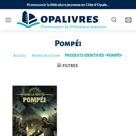
Passer
Promouvoir la littérature jeunesse en Côte d'Opale…
au
contenu
Pompéi
Accueil
/
Notre sélection
/
PRODUITS IDENTIFIÉS “POMPÉI”
FILTRES