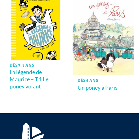
DÈS 7, 8 ANS
La légende de
Maurice – T.1 Le
DÈS 6 ANS
poney volant
Un poney à Paris