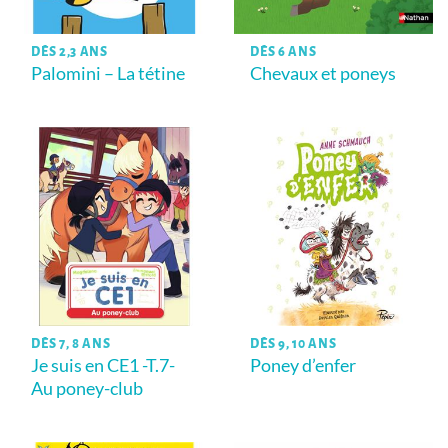
DÈS 2,3 ANS
DÈS 6 ANS
Palomini – La tétine
Chevaux et poneys
DÈS 7, 8 ANS
DÈS 9, 10 ANS
Je suis en CE1 -T.7-
Poney d’enfer
Au poney-club