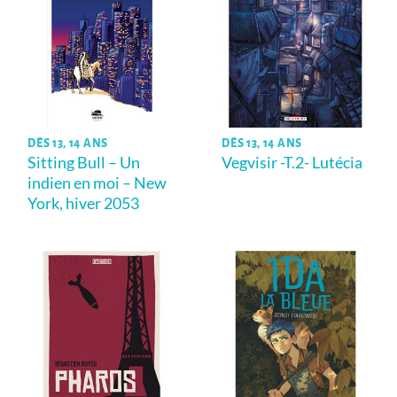
DÈS 13, 14 ANS
DÈS 13, 14 ANS
Sitting Bull – Un
Vegvisir -T.2- Lutécia
indien en moi – New
York, hiver 2053