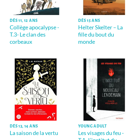
DÈS 11, 12 ANS
DÈS 15 ANS
Collège apocalypse -
Helter Skelter – La
T.3- Le clan des
fille du bout du
corbeaux
monde
DÈS 13, 14 ANS
YOUNG ADULT
La saison de la vertu
Les visages du feu -