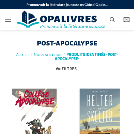
Passer
Promouvoir la littérature jeunesse en Côte d'Opale…
au
contenu
post-apocalypse
Accueil
/
Notre sélection
/
PRODUITS IDENTIFIÉS “POST-
APOCALYPSE”
FILTRES