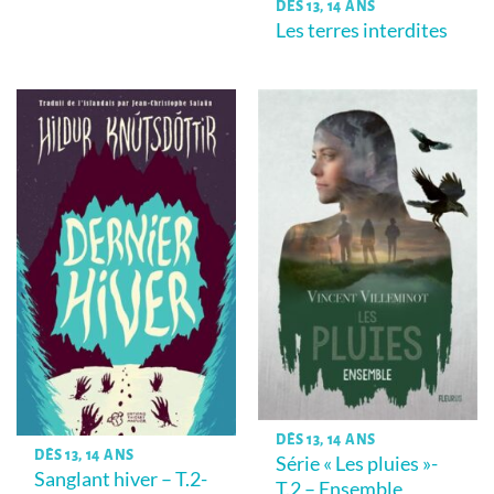
DÈS 13, 14 ANS
Les terres interdites
DÈS 13, 14 ANS
DÈS 13, 14 ANS
Série « Les pluies »-
Sanglant hiver – T.2-
T.2 – Ensemble