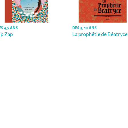
ÈS 4,5 ANS
DÈS 9, 10 ANS
ip Zap
La prophétie de Béatryce