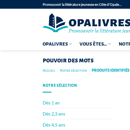
Passer
Promouvoir la littérature jeunesse en Côte d'Opale…
au
contenu
OPALIVRES
VOUS ÊTES…
NOTR
pouvoir des mots
Accueil
/
Notre sélection
/
PRODUITS IDENTIFIÉS
NOTRE SÉLECTION
Dès 1 an
Dès 2,3 ans
Dès 4,5 ans