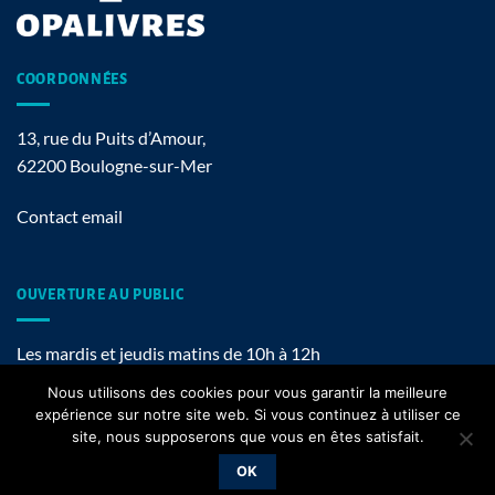
COORDONNÉES
13, rue du Puits d’Amour,
62200 Boulogne-sur-Mer
Contact email
OUVERTURE AU PUBLIC
Les mardis et jeudis matins de 10h à 12h
Nous utilisons des cookies pour vous garantir la meilleure
expérience sur notre site web. Si vous continuez à utiliser ce
site, nous supposerons que vous en êtes satisfait.
Mentions légales
OK
Copyright 2026 ©
OPALIVRES