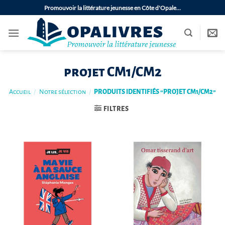
Passer
Promouvoir la littérature jeunesse en Côte d'Opale…
au
contenu
projet CM1/CM2
Accueil
/
Notre sélection
/
PRODUITS IDENTIFIÉS “PROJET CM1/CM2”
FILTRES