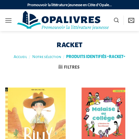
Passer
Promouvoir la littérature jeunesse en Côte d'Opale…
au
contenu
racket
Accueil
/
Notre sélection
/
PRODUITS IDENTIFIÉS “RACKET”
FILTRES