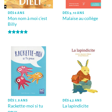
DÈS 6 ANS
DÈS 9, 10 ANS
Mon nom à moi c’est
Malaise au collège
Billy
Note
5
sur
5
DÈS 7, 8 ANS
DÈS 4,5 ANS
Rackette-moi si tu
La lapindicite
peux