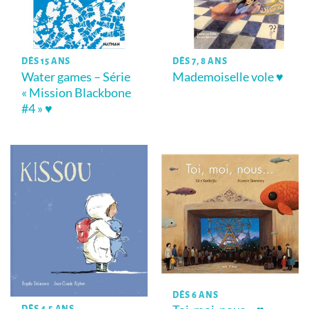
DÈS 15 ANS
DÈS 7, 8 ANS
Water games – Série
Mademoiselle vole ♥
« Mission Blackbone
#4 » ♥
DÈS 6 ANS
DÈS 4,5 ANS