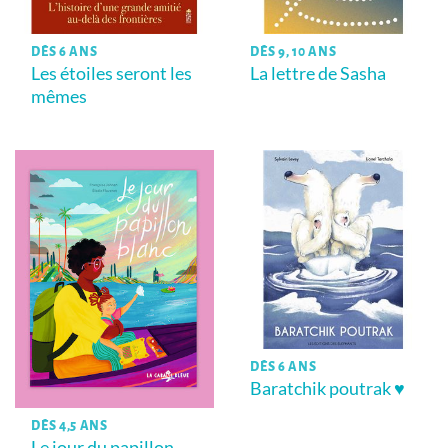
DÈS 6 ANS
DÈS 9, 10 ANS
Les étoiles seront les
La lettre de Sasha
mêmes
DÈS 6 ANS
Baratchik poutrak ♥
DÈS 4,5 ANS
Le jour du papillon