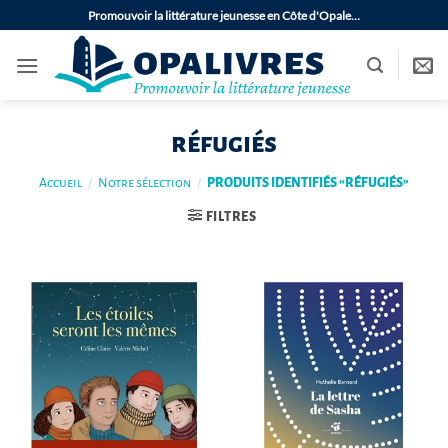
Passer
Promouvoir la littérature jeunesse en Côte d'Opale…
au
contenu
réfugiés
Accueil
/
Notre sélection
/
PRODUITS IDENTIFIÉS “RÉFUGIÉS”
FILTRES