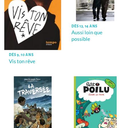
DÈS 13, 14 ANS
Aussi loin que
possible
DÈS 9, 10 ANS
Vis ton rêve