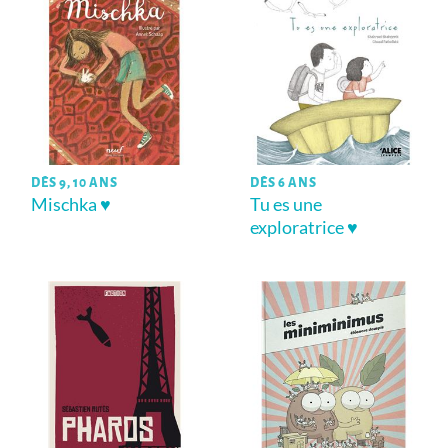
DÈS 9, 10 ANS
DÈS 6 ANS
Mischka ♥
Tu es une
exploratrice ♥