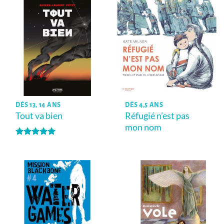
DÈS 13, 14 ANS
DÈS 4,5 ANS
Tout va bien
Réfugié n’est pas
mon nom
Note
5
sur
5