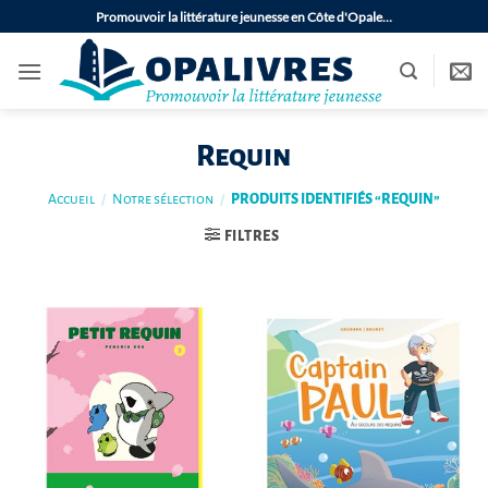
Passer
Promouvoir la littérature jeunesse en Côte d'Opale…
au
contenu
Requin
Accueil
/
Notre sélection
/
PRODUITS IDENTIFIÉS “REQUIN”
FILTRES