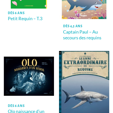
DÈS 6 ANS
Petit Requin – T.3
DÈS 4,5 ANS
Captain Paul – Au
secours des requins
DÈS 6 ANS
Olo naissance d’un