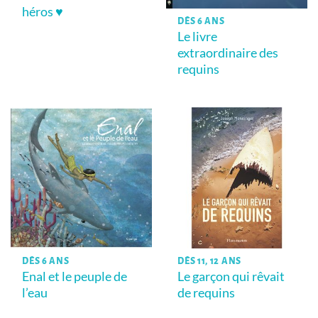
héros ♥
DÈS 6 ANS
Le livre
extraordinaire des
requins
DÈS 6 ANS
DÈS 11, 12 ANS
Enal et le peuple de
Le garçon qui rêvait
l’eau
de requins