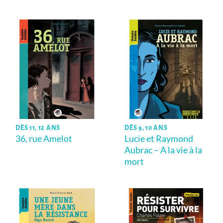
DÈS 11, 12 ANS
DÈS 9, 10 ANS
36, rue Amelot
Lucie et Raymond
Aubrac – A la vie à la
mort