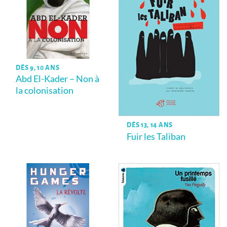
DÈS 9, 10 ANS
Abd El-Kader – Non à
la colonisation
DÈS 13, 14 ANS
Fuir les Taliban