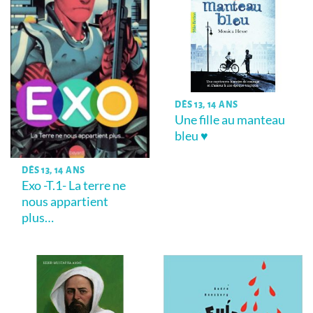
DÈS 13, 14 ANS
Une fille au manteau
bleu ♥
DÈS 13, 14 ANS
Exo -T.1- La terre ne
nous appartient
plus…