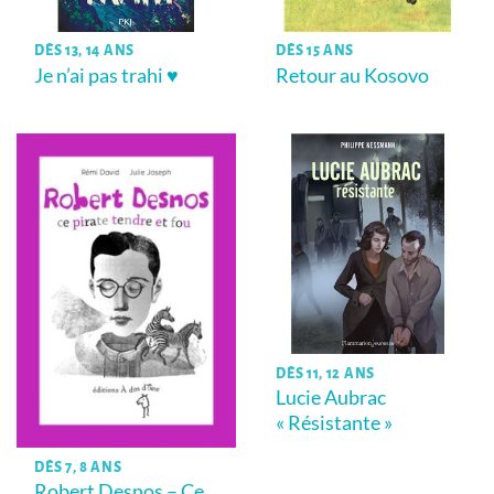
DÈS 13, 14 ANS
DÈS 15 ANS
Je n’ai pas trahi ♥
Retour au Kosovo
DÈS 11, 12 ANS
Lucie Aubrac
« Résistante »
DÈS 7, 8 ANS
Robert Desnos – Ce