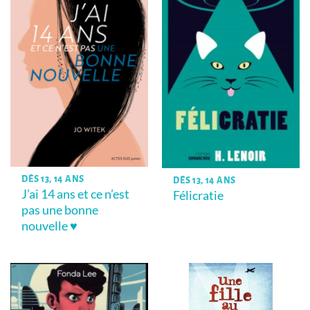
DÈS 13, 14 ANS
DÈS 13, 14 ANS
J’ai 14 ans et ce n’est
Félicratie
pas une bonne
nouvelle ♥