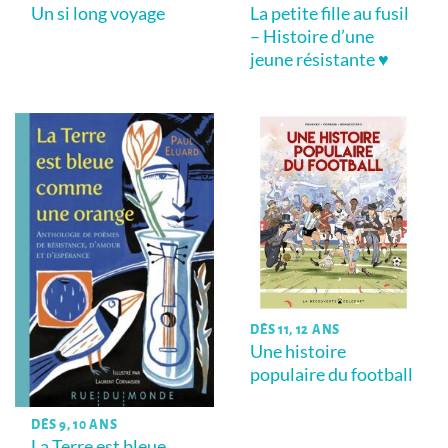
Un si long voyage
La petite fille au fusil
– Histoire d’une
jeune résistante ♥
DÈS 11, 12 ANS
Une histoire
populaire du football
DÈS 9, 10 ANS
La Terre est bleue