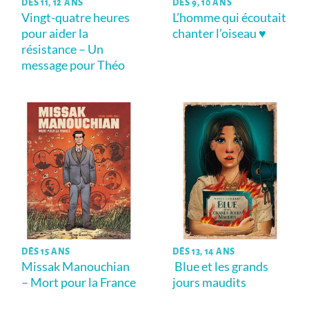
DÈS 11, 12 ANS
DÈS 9, 10 ANS
Vingt-quatre heures
L’homme qui écoutait
pour aider la
chanter l’oiseau ♥
résistance – Un
message pour Théo
DÈS 15 ANS
DÈS 13, 14 ANS
Missak Manouchian
Blue et les grands
– Mort pour la France
jours maudits