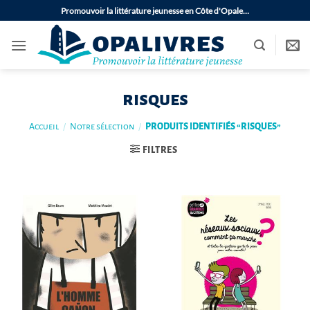
Passer
Promouvoir la littérature jeunesse en Côte d'Opale…
au
contenu
risques
Accueil
/
Notre sélection
/
PRODUITS IDENTIFIÉS “RISQUES”
FILTRES