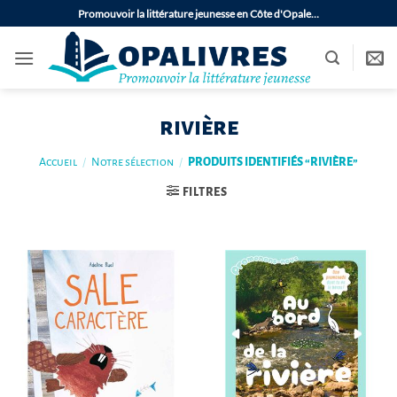
Passer
Promouvoir la littérature jeunesse en Côte d'Opale…
au
contenu
rivière
Accueil
/
Notre sélection
/
PRODUITS IDENTIFIÉS “RIVIÈRE”
FILTRES