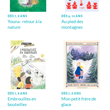
DÈS 7, 8 ANS
DÈS 9, 10 ANS
Youna : retour à la
Au pied des
nature
montagnes
DÈS 7, 8 ANS
DÈS 7, 8 ANS
Embrouilles en
Mon petit frère de
bouteilles
glace