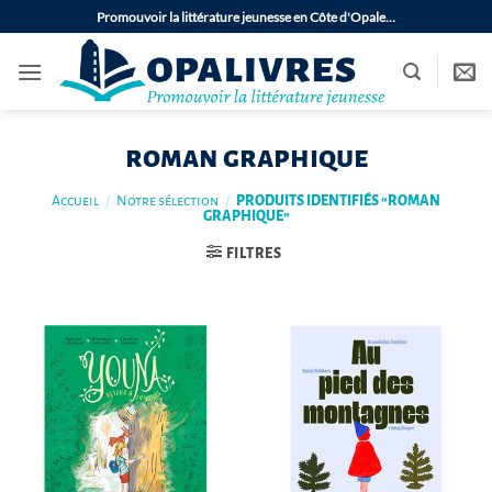
Passer
Promouvoir la littérature jeunesse en Côte d'Opale…
au
contenu
roman graphique
Accueil
/
Notre sélection
/
PRODUITS IDENTIFIÉS “ROMAN
GRAPHIQUE”
FILTRES