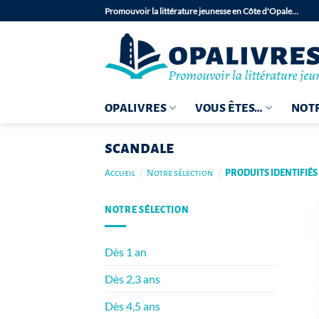
Passer
Promouvoir la littérature jeunesse en Côte d'Opale…
au
contenu
OPALIVRES
VOUS ÊTES…
NOTR
scandale
Accueil
/
Notre sélection
/
PRODUITS IDENTIFIÉS
NOTRE SÉLECTION
Dès 1 an
Dès 2,3 ans
Dès 4,5 ans