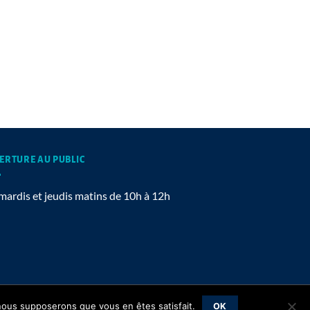
ERTURE AU PUBLIC
mardis et jeudis matins de 10h à 12h
Mentions légales
, nous supposerons que vous en êtes satisfait.
OK