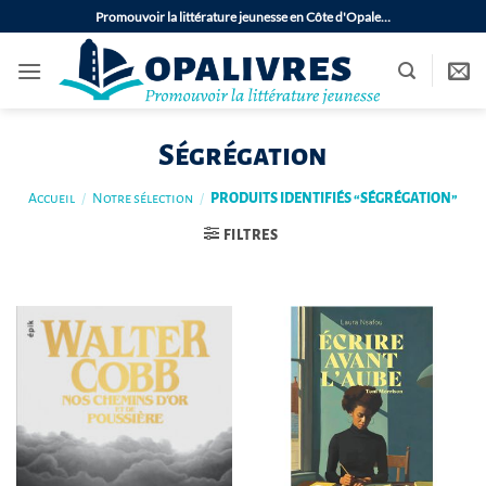
Passer
Promouvoir la littérature jeunesse en Côte d'Opale…
au
contenu
Ségrégation
Accueil
/
Notre sélection
/
PRODUITS IDENTIFIÉS “SÉGRÉGATION”
FILTRES