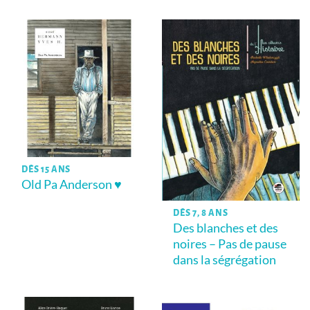
DÈS 15 ANS
Old Pa Anderson ♥
DÈS 7, 8 ANS
Des blanches et des
noires – Pas de pause
dans la ségrégation