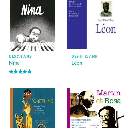
DÈS 7, 8 ANS
DÈS 11, 12 ANS
Nina
Léon
Note
5
sur
5