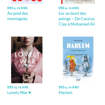
DÈS 9, 10 ANS
DÈS 9, 10 ANS
Au pied des
L’or au bout des
montagnes
poings – De Cassius
Clay à Mohamed Ali
DÈS 13, 14 ANS
DÈS 9, 10 ANS
Lovely War ♥
Harlem