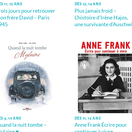
S 11, 12 ANS
DÈS 13, 14 ANS
rois jours pour retrouver
Plus jamais froid –
on frère David – Paris
L’histoire d’Irène Hajos,
945
une survivante d’Auschw
S 9, 10 ANS
DÈS 11, 12 ANS
uand la nuit tombe –
Anne Frank Écrire pour
ylaine ♥
continuer à vivre