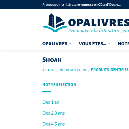
Passer
Promouvoir la littérature jeunesse en Côte d'Opale…
au
contenu
OPALIVRES
VOUS ÊTES…
NOTR
Shoah
Accueil
/
Notre sélection
/
PRODUITS IDENTIFIÉ
NOTRE SÉLECTION
Dès 1 an
Dès 2,3 ans
Dès 4,5 ans