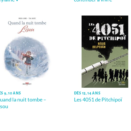
S 9, 10 ANS
DÈS 13, 14 ANS
uand la nuit tombe –
Les 4051 de Pitchipoï
isou