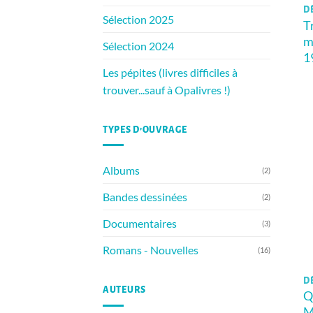
DÈ
Sélection 2025
T
m
Sélection 2024
1
Les pépites (livres difficiles à
trouver...sauf à Opalivres !)
TYPES D’OUVRAGE
Albums
(2)
Bandes dessinées
(2)
Documentaires
(3)
Romans - Nouvelles
(16)
DÈ
AUTEURS
Q
M