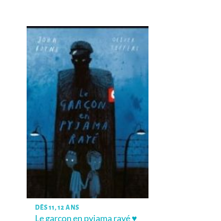
DÈS 11, 12 ANS
Le garçon en pyjama rayé ♥