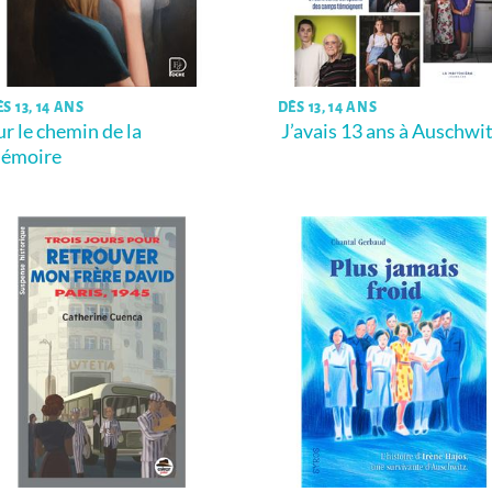
S 13, 14 ANS
DÈS 13, 14 ANS
ur le chemin de la
J’avais 13 ans à Auschwi
émoire