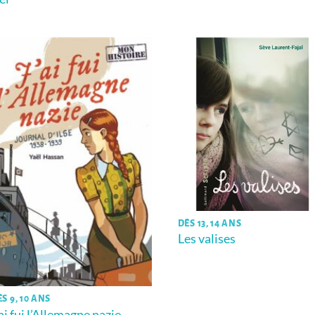
DÈS 13, 14 ANS
Les valises
S 9, 10 ANS
’ai fui l’Allemagne nazie –