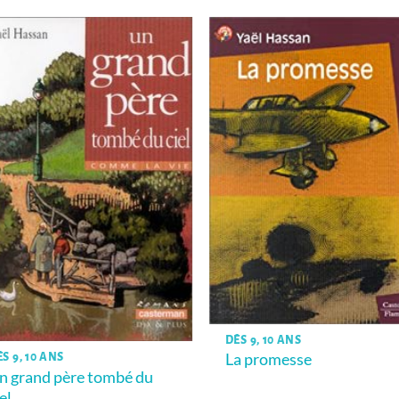
DÈS 9, 10 ANS
La promesse
S 9, 10 ANS
n grand père tombé du
el