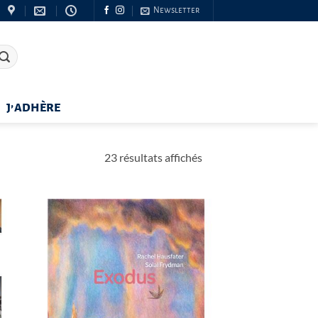
Newsletter
J’ADHÈRE
Trié
23 résultats affichés
du
plus
récent
au
plus
ancien