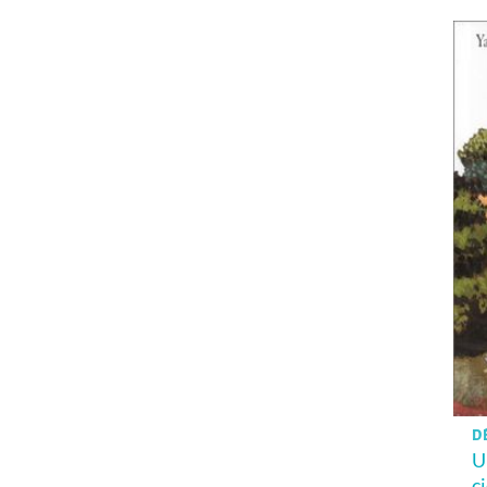
DÈ
U
ci