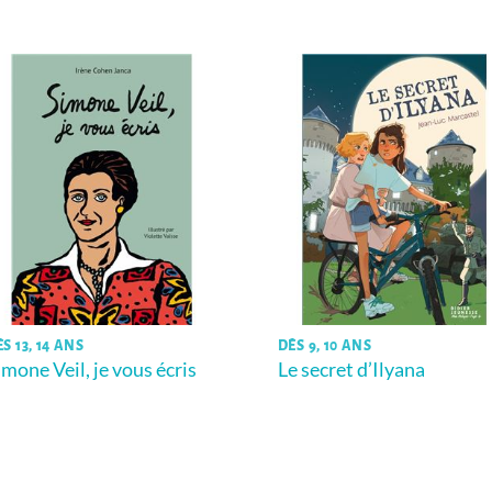
S 13, 14 ANS
DÈS 9, 10 ANS
imone Veil, je vous écris
Le secret d’Ilyana