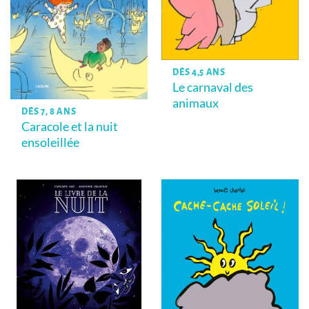
DÈS 4,5 ANS
Le carnaval des
animaux
DÈS 7, 8 ANS
Caracole et la nuit
ensoleillée