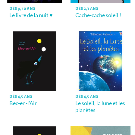
DÈS 9, 10 ANS
DÈS 2,3 ANS
Le livre de la nuit ♥
Cache-cache soleil !
DÈS 4,5 ANS
DÈS 4,5 ANS
Bec-en-l’Air
Le soleil, la lune et les
planètes