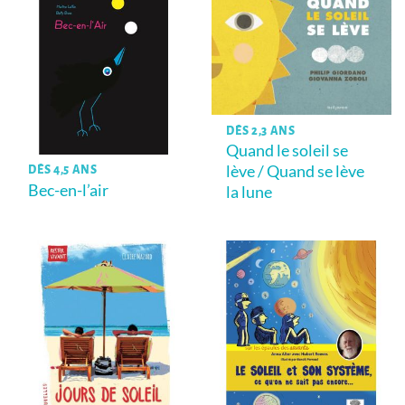
DÈS 2,3 ANS
Quand le soleil se
lève / Quand se lève
DÈS 4,5 ANS
Bec-en-l’air
la lune