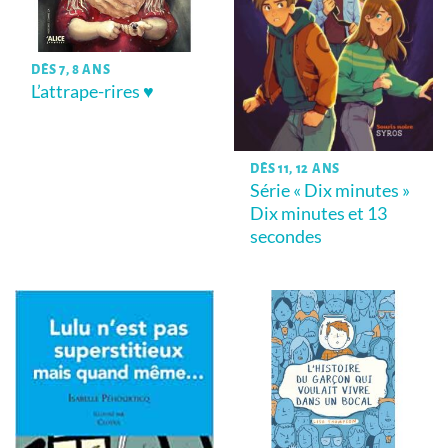
DÈS 7, 8 ANS
L’attrape-rires ♥
DÈS 11, 12 ANS
Série « Dix minutes »
Dix minutes et 13
secondes