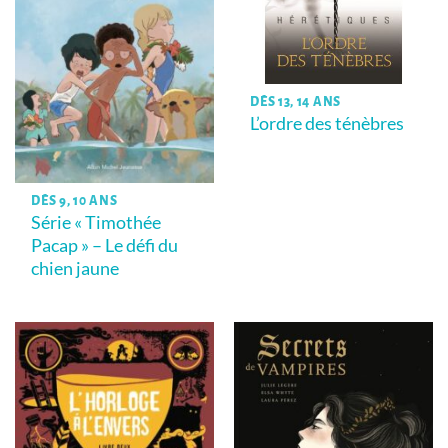
DÈS 13, 14 ANS
L’ordre des ténèbres
DÈS 9, 10 ANS
Série « Timothée
Pacap » – Le défi du
chien jaune