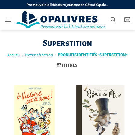
Passer
Promouvoir la littérature jeunesse en Côte d'Opale…
au
contenu
Superstition
Accueil
/
Notre sélection
/
PRODUITS IDENTIFIÉS “SUPERSTITION”
FILTRES