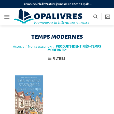
Passer
Promouvoir la littérature jeunesse en Côte d'Opale…
au
contenu
temps modernes
Accueil
/
Notre sélection
/
PRODUITS IDENTIFIÉS “TEMPS
MODERNES”
FILTRES