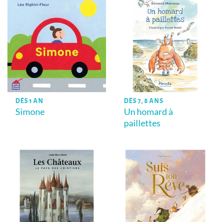
DÈS 1 AN
DÈS 7, 8 ANS
Simone
Un homard à
paillettes