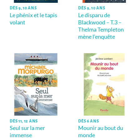
DÈS 9, 10 ANS
DÈS 9, 10 ANS
Le phénix et le tapis
Le disparu de
volant
Blackwood – T.3 –
Thelma Templeton
mène l’enquête
DÈS 11, 12 ANS
DÈS 6 ANS
Seul sur la mer
Mounir au bout du
immense
monde