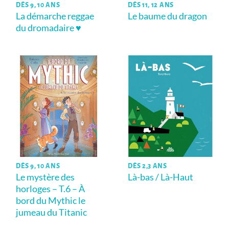
DÈS 9, 10 ANS
DÈS 11, 12 ANS
La démarche reggae
Le baume du dragon
du dromadaire ♥
DÈS 9, 10 ANS
DÈS 2,3 ANS
Le mystère des
Là-bas / Là-Haut
horloges – T.6 – À
bord du Mythic le
jumeau du Titanic