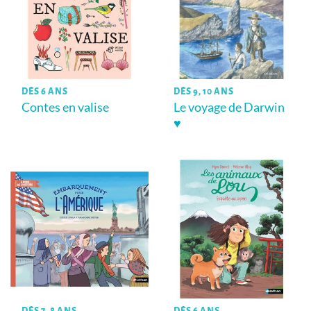
DÈS 6 ANS
DÈS 9, 10 ANS
Contes en valise
Le voyage de Darwin
♥
DÈS 7, 8 ANS
DÈS 6 ANS