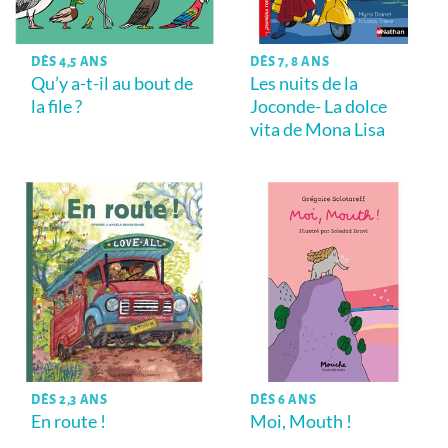
DÈS 4,5 ANS
DÈS 7, 8 ANS
Qu’y a-t-il au bout de
Les nuits de la
la file ?
Joconde- La dolce
vita de Mona Lisa
DÈS 2,3 ANS
DÈS 6 ANS
En route !
Moi, Mouth !