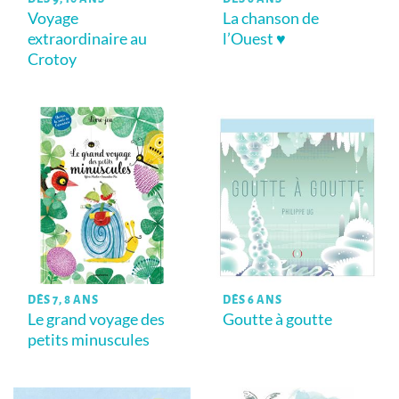
Voyage
La chanson de
extraordinaire au
l’Ouest ♥
Crotoy
DÈS 7, 8 ANS
DÈS 6 ANS
Le grand voyage des
Goutte à goutte
petits minuscules