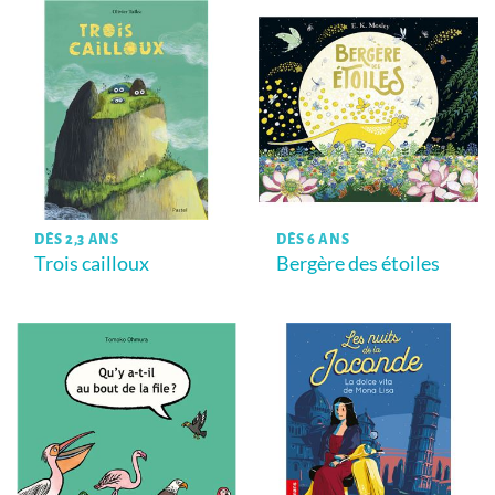
DÈS 2,3 ANS
DÈS 6 ANS
Trois cailloux
Bergère des étoiles