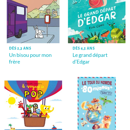
DÈS 2,3 ANS
DÈS 4,5 ANS
Un bisou pour mon
Le grand départ
frère
d’Edgar