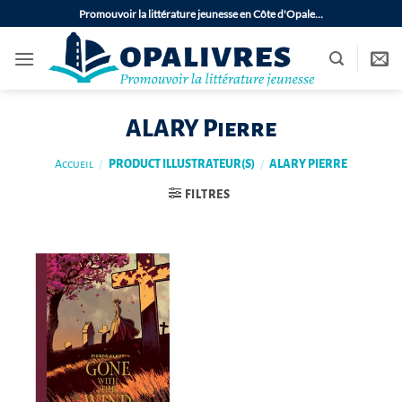
Passer
Promouvoir la littérature jeunesse en Côte d'Opale…
au
contenu
ALARY Pierre
Accueil
/
PRODUCT ILLUSTRATEUR(S)
/
ALARY PIERRE
FILTRES