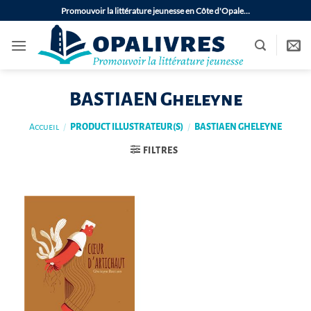
Passer
Promouvoir la littérature jeunesse en Côte d'Opale…
au
contenu
BASTIAEN Gheleyne
Accueil
/
PRODUCT ILLUSTRATEUR(S)
/
BASTIAEN GHELEYNE
FILTRES