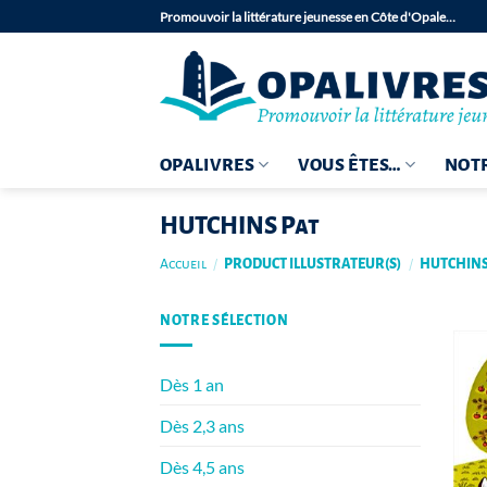
Passer
Promouvoir la littérature jeunesse en Côte d'Opale…
au
contenu
OPALIVRES
VOUS ÊTES…
NOTR
HUTCHINS Pat
Accueil
/
PRODUCT ILLUSTRATEUR(S)
/
HUTCHINS
NOTRE SÉLECTION
Dès 1 an
Dès 2,3 ans
Dès 4,5 ans