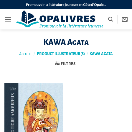
Passer
Promouvoir la littérature jeunesse en Côte d'Opale…
au
contenu
KAWA Agata
Accueil
/
PRODUCT ILLUSTRATEUR(S)
/
KAWA AGATA
FILTRES