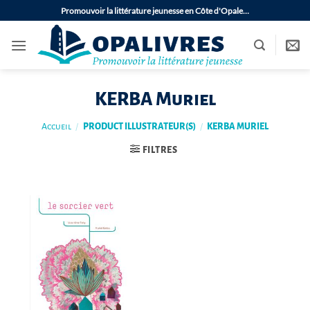
Passer
Promouvoir la littérature jeunesse en Côte d'Opale…
au
contenu
KERBA Muriel
Accueil
/
PRODUCT ILLUSTRATEUR(S)
/
KERBA MURIEL
FILTRES