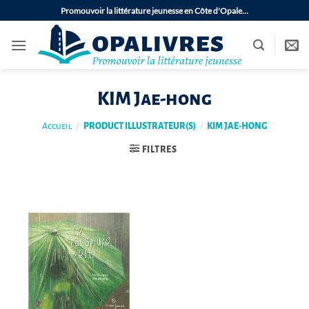
Passer
Promouvoir la littérature jeunesse en Côte d'Opale…
au
contenu
KIM Jae-hong
Accueil
/
PRODUCT ILLUSTRATEUR(S)
/
KIM JAE-HONG
FILTRES