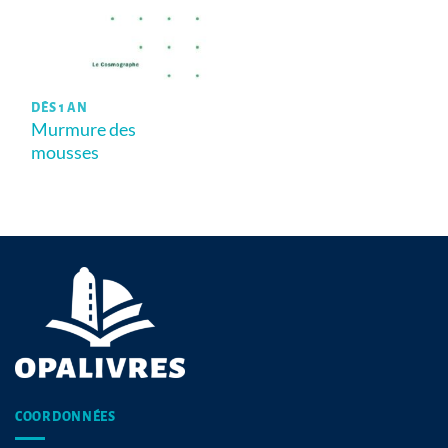
DÈS 1 AN
Murmure des
mousses
COORDONNÉES