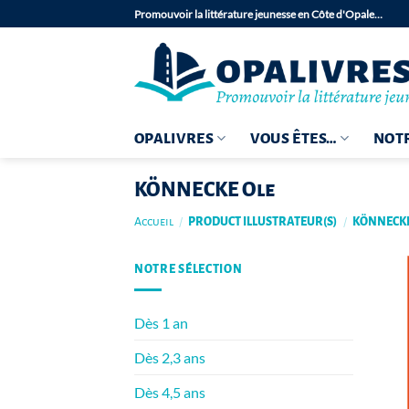
Passer
Promouvoir la littérature jeunesse en Côte d'Opale…
au
contenu
OPALIVRES
VOUS ÊTES…
NOTR
KÖNNECKE Ole
Accueil
/
PRODUCT ILLUSTRATEUR(S)
/
KÖNNECKE
NOTRE SÉLECTION
Dès 1 an
Dès 2,3 ans
Dès 4,5 ans