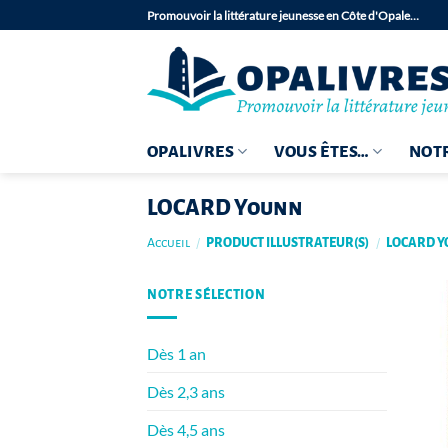
Passer
Promouvoir la littérature jeunesse en Côte d'Opale…
au
contenu
OPALIVRES
VOUS ÊTES…
NOTR
LOCARD Younn
Accueil
/
PRODUCT ILLUSTRATEUR(S)
/
LOCARD 
NOTRE SÉLECTION
Dès 1 an
Dès 2,3 ans
Dès 4,5 ans