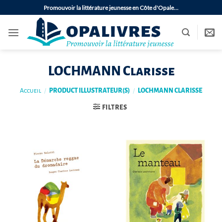
Passer
Promouvoir la littérature jeunesse en Côte d'Opale…
au
contenu
LOCHMANN Clarisse
Accueil
/
PRODUCT ILLUSTRATEUR(S)
/
LOCHMANN CLARISSE
FILTRES