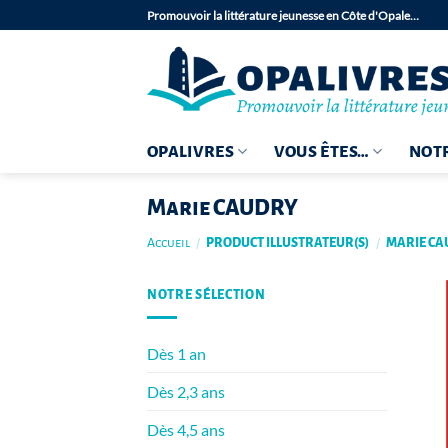
Passer
Promouvoir la littérature jeunesse en Côte d'Opale…
au
contenu
OPALIVRES
VOUS ÊTES…
NOTR
Marie CAUDRY
Accueil
/
PRODUCT ILLUSTRATEUR(S)
/
MARIE CA
NOTRE SÉLECTION
Dès 1 an
Dès 2,3 ans
Dès 4,5 ans