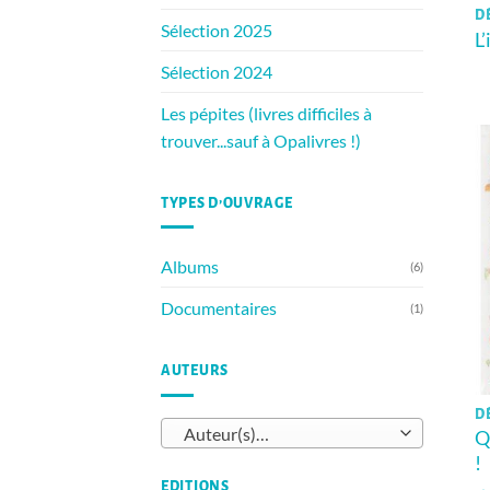
D
Sélection 2025
L
Sélection 2024
Les pépites (livres difficiles à
trouver...sauf à Opalivres !)
TYPES D’OUVRAGE
Albums
(6)
Documentaires
(1)
AUTEURS
D
Auteur(s)…
Q
!
EDITIONS