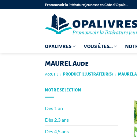
Passer
Promouvoir la littérature jeunesse en Côte d'Opale…
au
contenu
OPALIVRES
VOUS ÊTES…
NOTR
MAUREL Aude
Accueil
/
PRODUCT ILLUSTRATEUR(S)
/
MAUREL 
NOTRE SÉLECTION
Dès 1 an
Dès 2,3 ans
Dès 4,5 ans