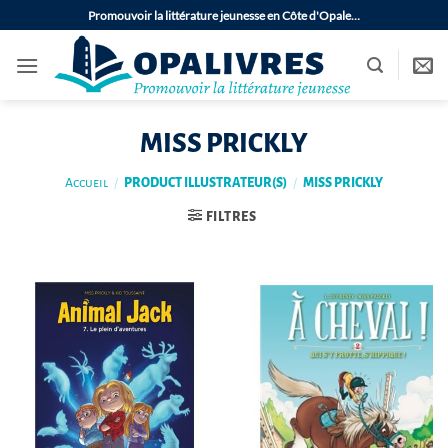
Passer
Promouvoir la littérature jeunesse en Côte d'Opale…
au
contenu
MISS PRICKLY
Accueil
/
PRODUCT ILLUSTRATEUR(S)
/
MISS PRICKLY
FILTRES