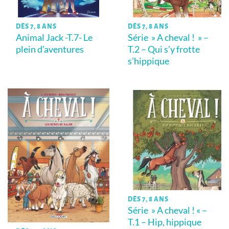
DÈS 7, 8 ANS
DÈS 7, 8 ANS
Animal Jack -T.7- Le
Série » A cheval ! » –
plein d’aventures
T.2 – Qui s’y frotte
s’hippique
DÈS 7, 8 ANS
Série » A cheval ! « –
T.1 – Hip, hippique