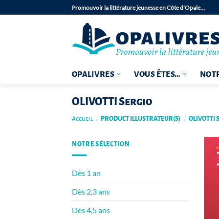
Passer
Promouvoir la littérature jeunesse en Côte d'Opale…
au
contenu
OPALIVRES
VOUS ÊTES…
NOTR
OLIVOTTI Sergio
Accueil
/
PRODUCT ILLUSTRATEUR(S)
/
OLIVOTTI 
NOTRE SÉLECTION
Dès 1 an
Dès 2,3 ans
Dès 4,5 ans