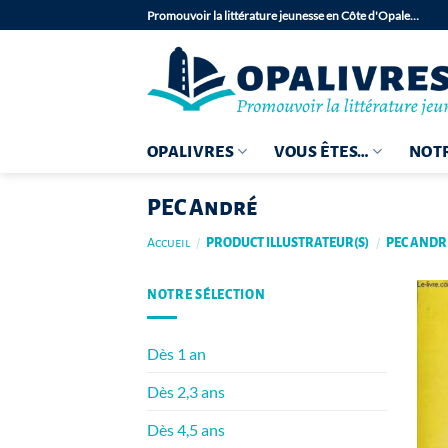
Passer
Promouvoir la littérature jeunesse en Côte d'Opale…
au
contenu
OPALIVRES
VOUS ÊTES…
NOTR
PEC André
Accueil
/
PRODUCT ILLUSTRATEUR(S)
/
PEC ANDR
NOTRE SÉLECTION
Dès 1 an
Dès 2,3 ans
Dès 4,5 ans