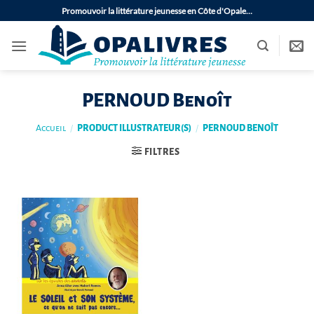
Passer
Promouvoir la littérature jeunesse en Côte d'Opale…
au
contenu
PERNOUD Benoît
Accueil
/
PRODUCT ILLUSTRATEUR(S)
/
PERNOUD BENOÎT
FILTRES